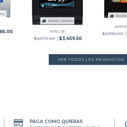
TIS
ENVÍO
ENVÍO GRATIS
AMERI
185.00
HITEC 35
$2,990.00
$3,459.50
$4,070.00
VER TODOS LOS PRODUCTOS
PAGA COMO QUIERAS