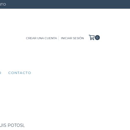
NTO
0
CREAR UNA CUENTA
INICIAR SESIÓN
R
CONTACTO
IS POTOSl,