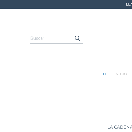
LL
LTH
INICIO
LA CADENA