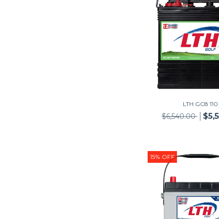
LTH GC8 110
$5,
$6,540.00
15
%
OFF