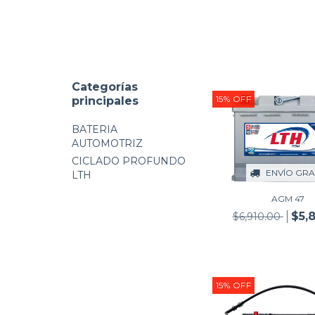
Categorías
15
%
OFF
principales
BATERIA
AUTOMOTRIZ
CICLADO PROFUNDO
ENVÍO GRA
LTH
AGM 47
$5,
$6,910.00
15
%
OFF