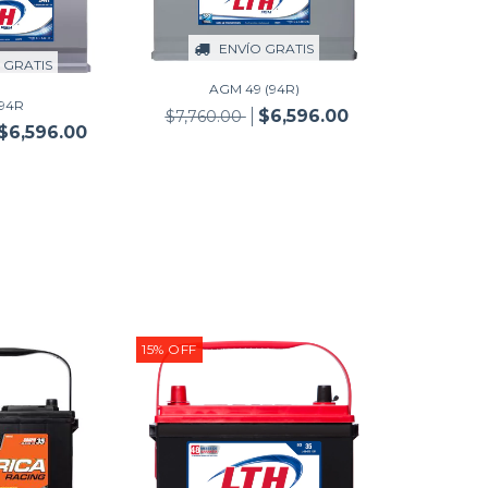
ENVÍO GRATIS
 GRATIS
AGM 49 (94R)
94R
$6,596.00
$7,760.00
$6,596.00
15
%
OFF