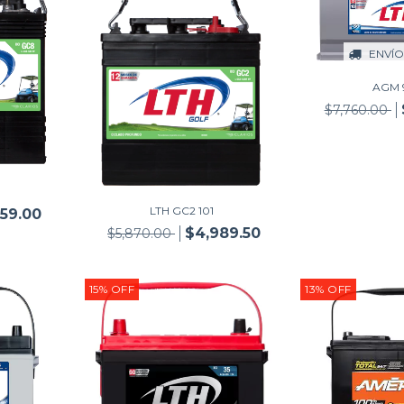
ENVÍO
AGM 
$7,760.00
LTH GC2 101
559.00
$4,989.50
$5,870.00
15
%
OFF
13
%
OFF