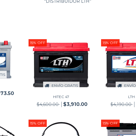
“DISTRIBUIDOR LTH”
15
%
OFF
15
%
OFF
TIS
ENVÍO GRATIS
ENVÍO
873.50
HITEC 47
LTH 
$3,910.00
$4,600.00
$4,190.00
15
%
OFF
15
%
OFF