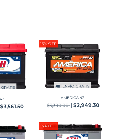
13
%
OFF
ENVÍO GRATIS
 GRATIS
AMERICA 47
47
$2,949.30
$3,390.00
$3,561.50
15
%
OFF